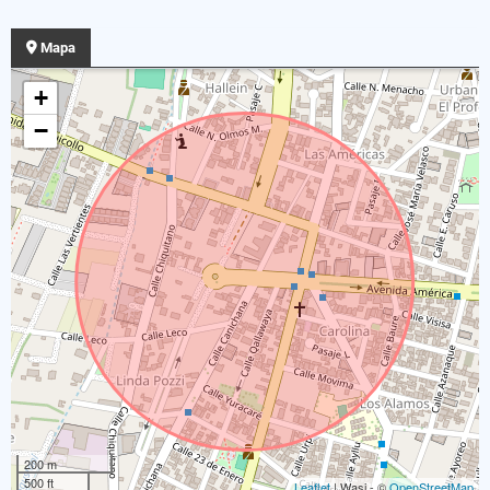
Mapa
+
−
200 m
500 ft
Leaflet
| Wasi - ©
OpenStreetMap