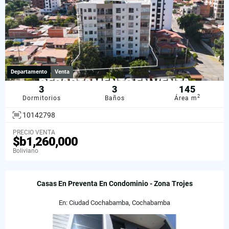
Departamento
Venta
3
3
145
2
Dormitorios
Baños
Área m
10142798
PRECIO VENTA
$b1,260,000
Boliviano
Casas En Preventa En Condominio - Zona Trojes
En: Ciudad Cochabamba, Cochabamba