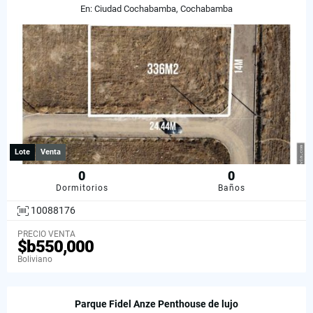
En: Ciudad Cochabamba, Cochabamba
Lote
Venta
0
0
Dormitorios
Baños
10088176
PRECIO VENTA
$b550,000
Boliviano
Parque Fidel Anze Penthouse de lujo