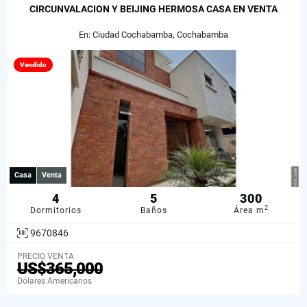
CIRCUNVALACION Y BEIJING HERMOSA CASA EN VENTA
En: Ciudad Cochabamba, Cochabamba
Vendido
Casa
Venta
4
5
300
2
Dormitorios
Baños
Área m
9670846
PRECIO VENTA
US$365,000
Dólares Americanos