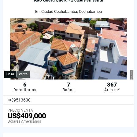
Alto Queru Queru - 2 casas en venta
En: Ciudad Cochabamba, Cochabamba
Casa
Venta
6
7
367
2
Dormitorios
Baños
Área m
9513600
PRECIO VENTA
US$409,000
Dólares Americanos