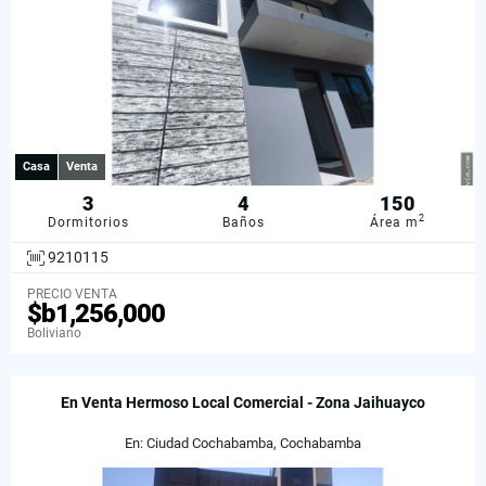
Casa
Venta
3
4
150
2
Dormitorios
Baños
Área m
9210115
PRECIO VENTA
$b1,256,000
Boliviano
En Venta Hermoso Local Comercial - Zona Jaihuayco
En: Ciudad Cochabamba, Cochabamba