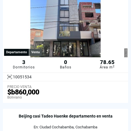
Departamento
Venta
3
0
78.65
2
Dormitorios
Baños
Área m
10051534
PRECIO VENTA
$b860,000
Boliviano
Beijing casi Tadeo Haenke departamento en venta
En: Ciudad Cochabamba, Cochabamba