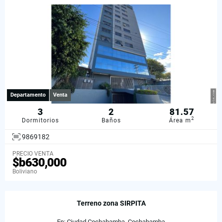
Departamento
Venta
3
2
81.57
2
Dormitorios
Baños
Área m
9869182
PRECIO VENTA
$b630,000
Boliviano
Terreno zona SIRPITA
En: Ciudad Cochabamba, Cochabamba