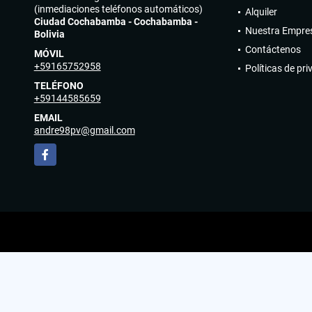
(inmediaciones teléfonos automáticos)
Alquiler
Ciudad Cochabamba - Cochabamba -
Nuestra Empre
Bolivia
Contáctenos
MÓVIL
+59165752958
Políticas de pr
TELÉFONO
+59144585659
EMAIL
andre98pv@gmail.com
Facebook