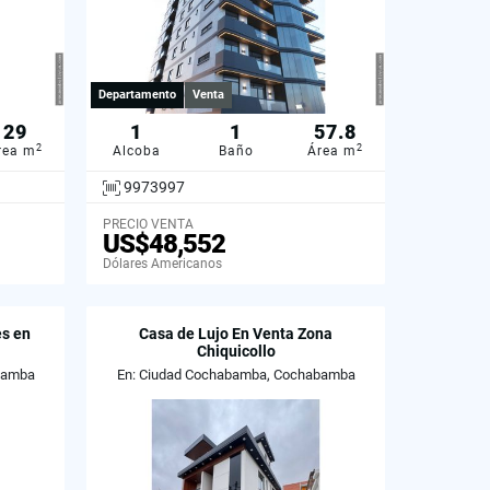
Departamento
Venta
29
1
1
57.8
2
2
rea m
Alcoba
Baño
Área m
9973997
PRECIO VENTA
US$48,552
Dólares Americanos
s en
Casa de Lujo En Venta Zona
Chiquicollo
bamba
En: Ciudad Cochabamba, Cochabamba