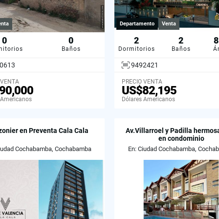
enta
Departamento
Venta
0
0
2
2
8
itorios
Baños
Dormitorios
Baños
Á
0613
9492421
 VENTA
PRECIO VENTA
90,000
US$82,195
 Americanos
Dólares Americanos
zonier en Preventa Cala Cala
Av.Villarroel y Padilla hermos
en condominio
Ciudad Cochabamba, Cochabamba
En: Ciudad Cochabamba, Cocha