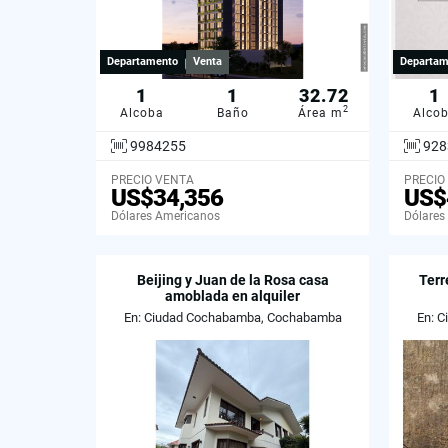
Departamento
Venta
Departam
1
1
32.72
1
2
Alcoba
Baño
Área m
Alco
9984255
928
PRECIO VENTA
PRECIO
US$34,356
US$
Dólares Americanos
Dólares
Beijing y Juan de la Rosa casa
Terr
amoblada en alquiler
En: Ciudad Cochabamba, Cochabamba
En: 