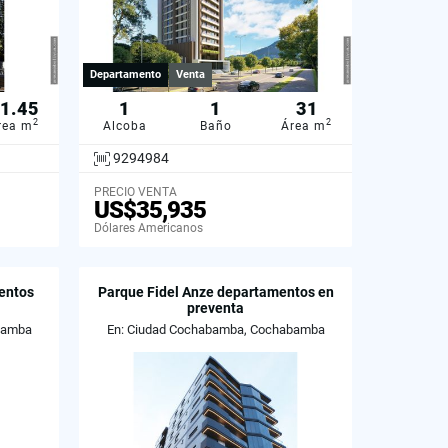
Departamento
Venta
1.45
1
1
31
2
2
rea m
Alcoba
Baño
Área m
9294984
PRECIO VENTA
US$35,935
Dólares Americanos
entos
Parque Fidel Anze departamentos en
preventa
bamba
En: Ciudad Cochabamba, Cochabamba