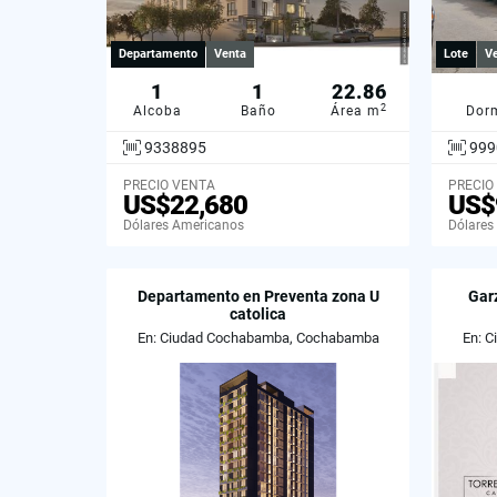
Departamento
Venta
Lote
V
1
1
22.86
2
Alcoba
Baño
Área m
Dorm
9338895
999
PRECIO VENTA
PRECIO
US$22,680
US$
Dólares Americanos
Dólares
Departamento en Preventa zona U
Gar
catolica
En: Ciudad Cochabamba, Cochabamba
En: 