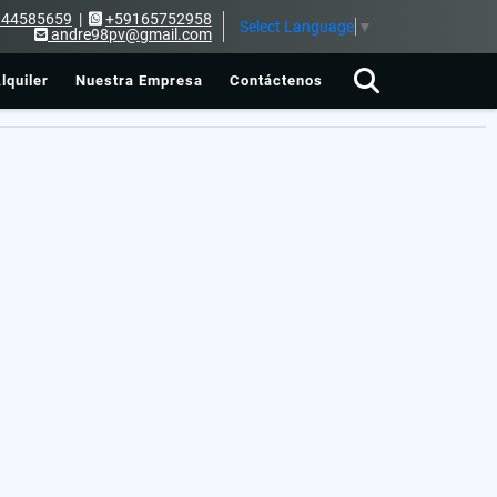
144585659
|
+59165752958
Select Language
▼
andre98pv@gmail.com
lquiler
Nuestra Empresa
Contáctenos