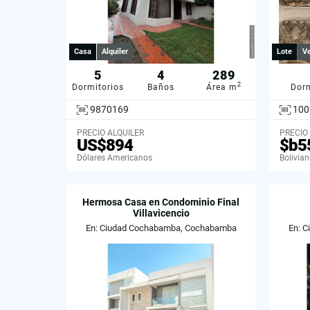
Casa
Alquiler
Lote
V
5
4
289
2
Dormitorios
Baños
Área m
Dorm
9870169
100
PRECIO ALQUILER
PRECIO
US$894
$b5
Dólares Americanos
Bolivia
Hermosa Casa en Condominio Final
Villavicencio
En: Ciudad Cochabamba, Cochabamba
En: 