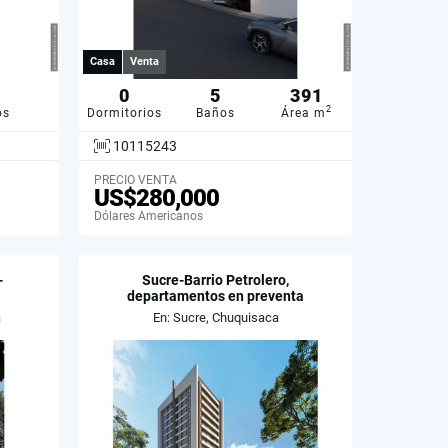
Casa
Venta
0
5
391
2
os
Dormitorios
Baños
Área m
10115243
PRECIO VENTA
US$280,000
Dólares Americanos
-
Sucre-Barrio Petrolero,
a
departamentos en preventa
a
En: Sucre, Chuquisaca