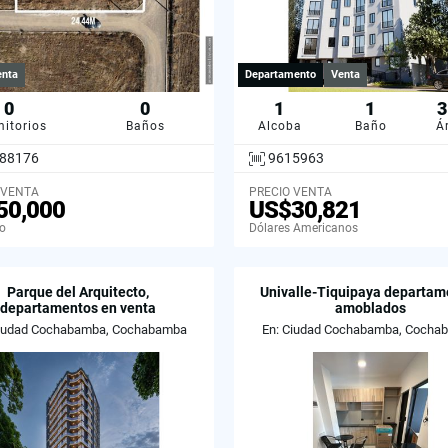
enta
Departamento
Venta
0
0
1
1
3
itorios
Baños
Alcoba
Baño
Á
88176
9615963
 VENTA
PRECIO VENTA
50,000
US$30,821
no
Dólares Americanos
Parque del Arquitecto,
Univalle-Tiquipaya departam
departamentos en venta
amoblados
Ciudad Cochabamba, Cochabamba
En: Ciudad Cochabamba, Cocha