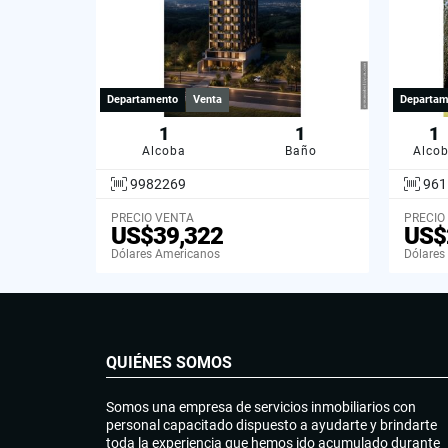
Departamento
Venta
Departam
1
1
1
Alcoba
Baño
Alco
9982269
961
PRECIO VENTA
PRECIO
US$39,322
US$
Dólares Americanos
Dólares
QUIÉNES SOMOS
Somos una empresa de servicios inmobiliarios con
personal capacitado dispuesto a ayudarte y brindarte
toda la experiencia que hemos ido acumulado durante