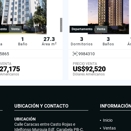
ento
Venta
Departamento
Venta
1
27.3
3
3
2
ba
Baño
Área m
Dormitorios
Baños
Á
5865
9984310
 VENTA
PRECIO VENTA
27,175
US$92,520
 Americanos
Dólares Americanos
UBICACIÓN Y CONTACTO
INFORMACIÓ
UBICACIÓN
Inicio
Calle Caracas entre Casto Rojas e
Ventas
Idelfonso Murguia Edf. Carabela PB-C.