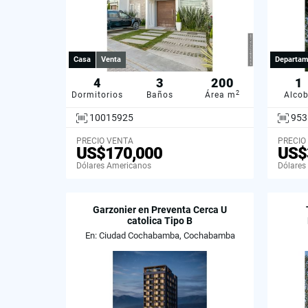
Casa
Venta
Departam
4
3
200
1
2
Dormitorios
Baños
Área m
Alco
10015925
953
PRECIO VENTA
PRECIO
US$170,000
US$
Dólares Americanos
Dólares
Garzonier en Preventa Cerca U
catolica Tipo B
En: Ciudad Cochabamba, Cochabamba