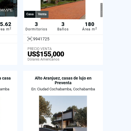
Casa
Venta
5.62
3
3
180
2
2
rea m
Dormitorios
Baños
Área m
9941725
PRECIO VENTA
US$155,000
Dólares Americanos
a casa
Alto Aranjuez, casas de lujo en
Preventa
bamba
En: Ciudad Cochabamba, Cochabamba