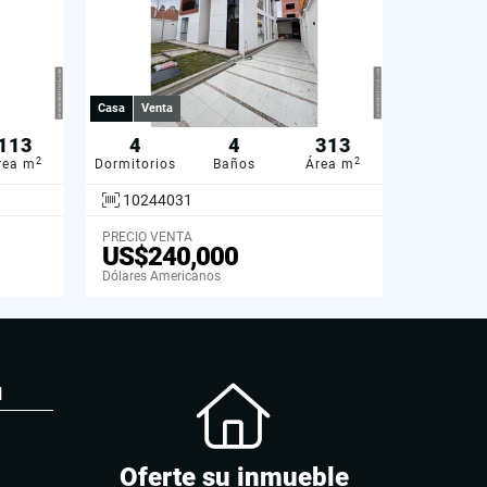
Casa
Venta
113
4
4
313
2
2
rea m
Dormitorios
Baños
Área m
10244031
PRECIO VENTA
US$240,000
Dólares Americanos
N
Oferte su inmueble