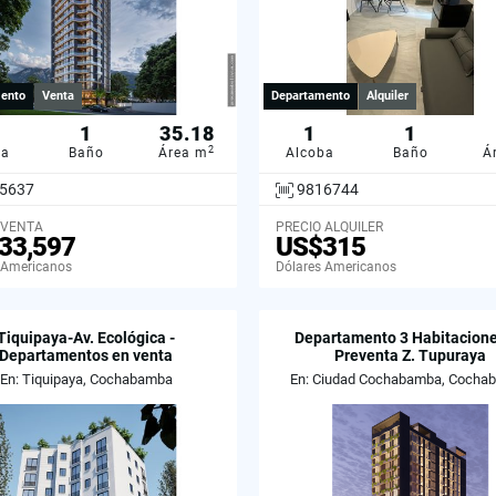
ento
Venta
Departamento
Alquiler
1
35.18
1
1
2
ba
Baño
Área m
Alcoba
Baño
Á
5637
9816744
 VENTA
PRECIO ALQUILER
33,597
US$315
 Americanos
Dólares Americanos
Tiquipaya-Av. Ecológica -
Departamento 3 Habitacione
Departamentos en venta
Preventa Z. Tupuraya
En: Tiquipaya, Cochabamba
En: Ciudad Cochabamba, Cocha