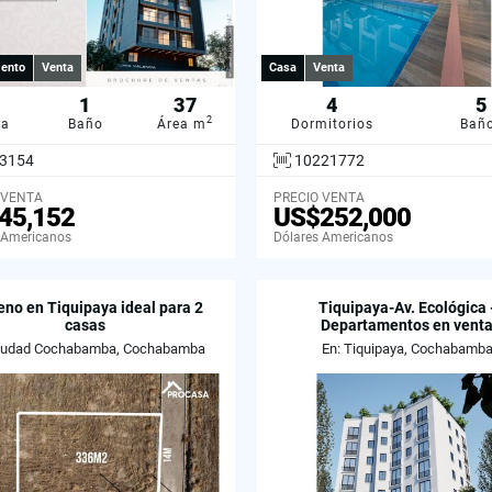
ento
Venta
Casa
Venta
1
37
4
5
2
ba
Baño
Área m
Dormitorios
Bañ
3154
10221772
 VENTA
PRECIO VENTA
45,152
US$252,000
 Americanos
Dólares Americanos
eno en Tiquipaya ideal para 2
Tiquipaya-Av. Ecológica 
casas
Departamentos en vent
Ciudad Cochabamba, Cochabamba
En: Tiquipaya, Cochabamb