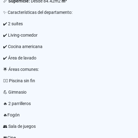
📏
Superficie:
Desde 84.42m2
m²
✨ Características del departamento:
✔️ 2 suites
✔️ Living-comedor
✔️ Cocina americana
✔️ Área de lavado
🌟 Áreas comunes:
🏊‍♂️ Piscina sin fin
💪 Gimnasio
🔥 2 parrilleros
🔥Fogón
👥 Sala de juegos
👥Cine