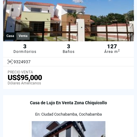
Casa
Venta
3
3
127
2
Dormitorios
Baños
Área m
9324937
PRECIO VENTA
US$95,000
Dólares Americanos
Casa de Lujo En Venta Zona Chiquicollo
En: Ciudad Cochabamba, Cochabamba