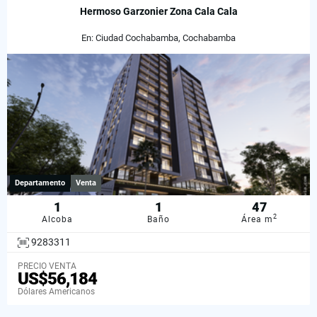
Hermoso Garzonier Zona Cala Cala
En: Ciudad Cochabamba, Cochabamba
Departamento
Venta
1
1
47
2
Alcoba
Baño
Área m
9283311
PRECIO VENTA
US$56,184
Dólares Americanos