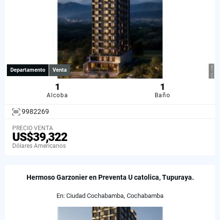
Departamento
Venta
1
1
Alcoba
Baño
9982269
PRECIO VENTA
US$39,322
Dólares Americanos
Hermoso Garzonier en Preventa U catolica, Tupuraya.
En: Ciudad Cochabamba, Cochabamba