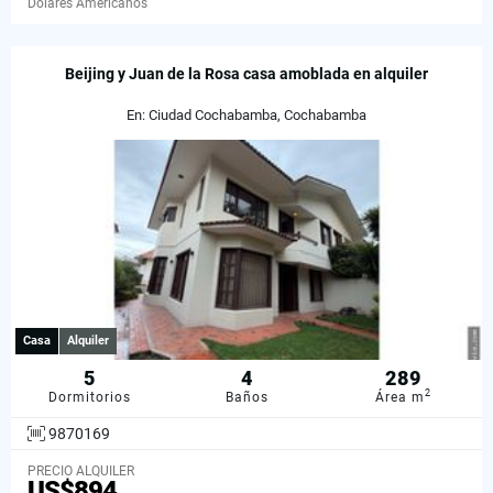
Dólares Americanos
Beijing y Juan de la Rosa casa amoblada en alquiler
En: Ciudad Cochabamba, Cochabamba
Casa
Alquiler
5
4
289
2
Dormitorios
Baños
Área m
9870169
PRECIO ALQUILER
US$894