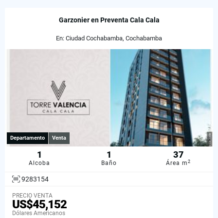
Garzonier en Preventa Cala Cala
En: Ciudad Cochabamba, Cochabamba
Departamento
Venta
1
1
37
2
Alcoba
Baño
Área m
9283154
PRECIO VENTA
US$45,152
Dólares Americanos