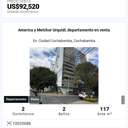
PRECIO VENTA
US$92,520
Dólares Americanos
America y Melchor Urquidi, departamento en venta
En: Ciudad Cochabamba, Cochabamba
Departamento
Venta
2
2
117
2
Dormitorios
Baños
Área m
10035088