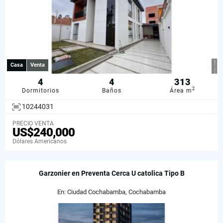
Casa
Venta
4
4
313
2
Dormitorios
Baños
Área m
10244031
PRECIO VENTA
US$240,000
Dólares Americanos
Garzonier en Preventa Cerca U catolica Tipo B
En: Ciudad Cochabamba, Cochabamba