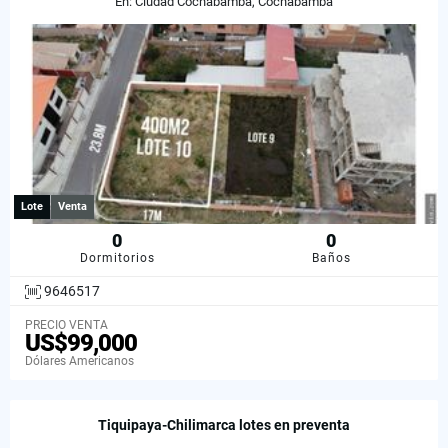
En: Ciudad Cochabamba, Cochabamba
Lote
Venta
0
0
Dormitorios
Baños
9646517
PRECIO VENTA
US$99,000
Dólares Americanos
Tiquipaya-Chilimarca lotes en preventa