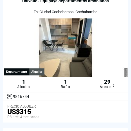
Univalle-Tiquipaya departamentos amoblados
En: Ciudad Cochabamba, Cochabamba
Departamento
Alquiler
1
1
29
2
Alcoba
Baño
Área m
9816744
PRECIO ALQUILER
US$315
Dólares Americanos