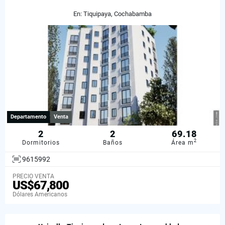
En: Tiquipaya, Cochabamba
Departamento
Venta
2
2
69.18
2
Dormitorios
Baños
Área m
9615992
PRECIO VENTA
US$67,800
Dólares Americanos