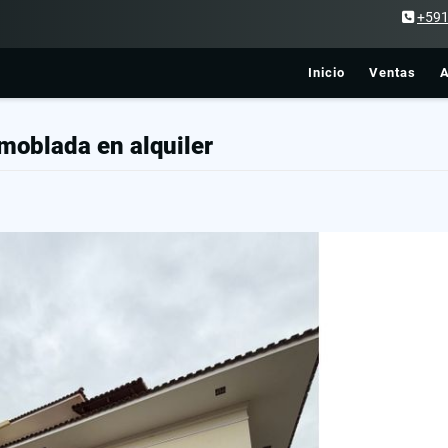
+59
Inicio
Ventas
A
amoblada en alquiler