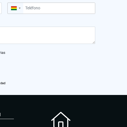
▼
rias
idad
N