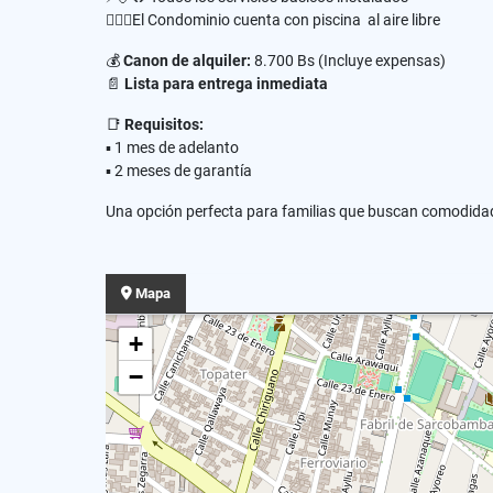
🏊🏼‍♂️El Condominio cuenta con piscina al aire libre
💰
Canon de alquiler:
8.700 Bs (Incluye expensas)
📄
Lista para entrega inmediata
📑
Requisitos:
▪️ 1 mes de adelanto
▪️ 2 meses de garantía
Una opción perfecta para familias que buscan comodidad,
Mapa
+
−