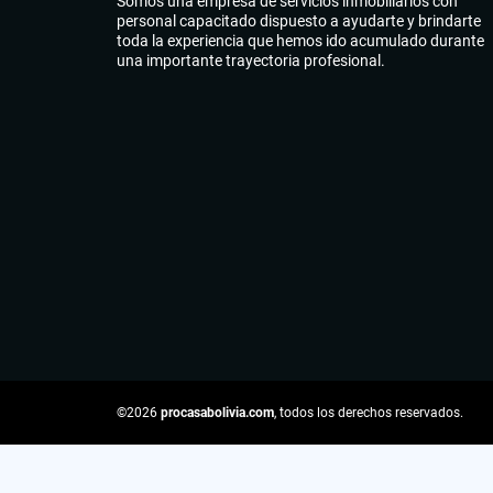
Somos una empresa de servicios inmobiliarios con
personal capacitado dispuesto a ayudarte y brindarte
toda la experiencia que hemos ido acumulado durante
una importante trayectoria profesional.
©2026
procasabolivia.com
, todos los derechos reservados.