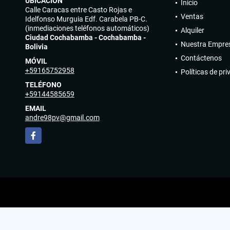
UBICACIÓN
Inicio
Calle Caracas entre Casto Rojas e
Ventas
Idelfonso Murguia Edf. Carabela PB-C.
(inmediaciones teléfonos automáticos)
Alquiler
Ciudad Cochabamba - Cochabamba -
Nuestra Empre
Bolivia
Contáctenos
MÓVIL
+59165752958
Políticas de pr
TELÉFONO
+59144585659
EMAIL
andre98pv@gmail.com
Facebook