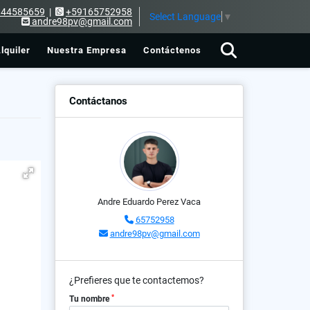
144585659
|
+59165752958
Select Language
▼
andre98pv@gmail.com
lquiler
Nuestra Empresa
Contáctenos
Contáctanos
Andre Eduardo Perez Vaca
65752958
andre98pv@gmail.com
¿Prefieres que te contactemos?
*
Tu nombre