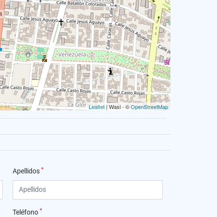
Leaflet
| Wasi - ©
OpenStreetMap
*
Apellidos
*
Teléfono