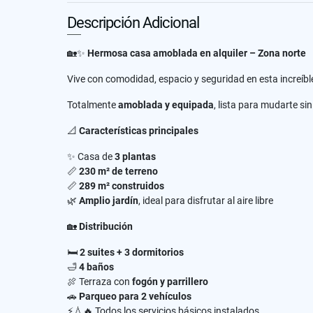
Descripción Adicional
🏡✨
Hermosa casa amoblada en alquiler – Zona norte
Vive con comodidad, espacio y seguridad en esta increíb
Totalmente
amoblada y equipada
, lista para mudarte si
📐
Características principales
✨ Casa de
3 plantas
📏
230 m² de terreno
📏
289 m² construidos
🌿
Amplio jardín
, ideal para disfrutar al aire libre
🏡
Distribución
🛏️
2 suites + 3 dormitorios
🛁
4 baños
🍖 Terraza con
fogón y parrillero
🚗
Parqueo para 2 vehículos
⚡💧🔥 Todos los servicios básicos instalados