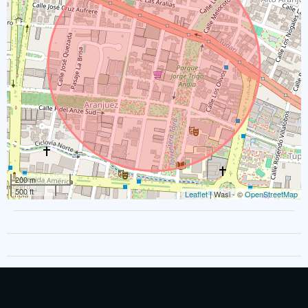
200 m
500 ft
Leaflet
| Wasi - ©
OpenStreetMap