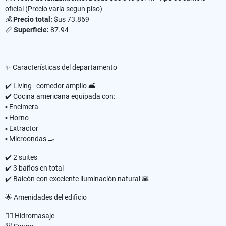
oficial (Precio varia segun piso)
💰
Precio total:
$us 73.869
📏
Superficie:
87.94
✨ Características del departamento
✔️ Living–comedor amplio 🛋️
✔️ Cocina americana equipada con:
▪️ Encimera
▪️ Horno
▪️ Extractor
▪️ Microondas 🍳
✔️ 2 suites
✔️ 3 baños en total
✔️ Balcón con excelente iluminación natural 🌇
🌟 Amenidades del edificio
💆‍♂️ Hidromasaje