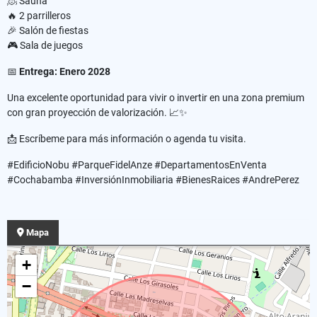
🧖 Sauna
🔥 2 parrilleros
🎉 Salón de fiestas
🎮 Sala de juegos
📅
Entrega: Enero 2028
Una excelente oportunidad para vivir o invertir en una zona premium
con gran proyección de valorización. 📈✨
📩 Escríbeme para más información o agenda tu visita.
#EdificioNobu #ParqueFidelAnze #DepartamentosEnVenta
#Cochabamba #InversiónInmobiliaria #BienesRaices #AndrePerez
Mapa
+
−