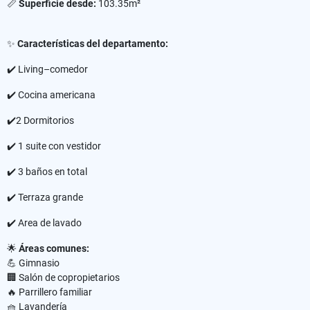
📏
Superficie desde:
103.35m²
✨
Características del departamento:
✔️ Living–comedor
✔️ Cocina americana
✔️2 Dormitorios
✔️ 1 suite con vestidor
✔️ 3 baños en total
✔️ Terraza grande
✔️ Area de lavado
🌟
Áreas comunes:
💪 Gimnasio
🏢 Salón de copropietarios
🔥 Parrillero familiar
🧺 Lavandería