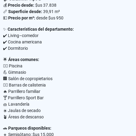
💰
Precio desde:
$us 37.838
📏
Superficie desde:
39,91 m²
💵
Precio por m²:
desde $us 950
✨
Características del departamento:
✔️ Living–comedor
✔️ Cocina americana
✔️ Dormitorio
🌟
Áreas comunes:
🏊‍♂️ Piscina
💪 Gimnasio
🏢 Salón de copropietarios
🏋️‍♂️ Barras de calistenia
🔥 Parrillero familiar
🍸 Parrillero Sport Bar
🧺 Lavandería
☀️ Jaulas de secado
🪴 Áreas de descanso
🚗
Parqueos disponibles:
🔹 Semisótano: $us 15.000