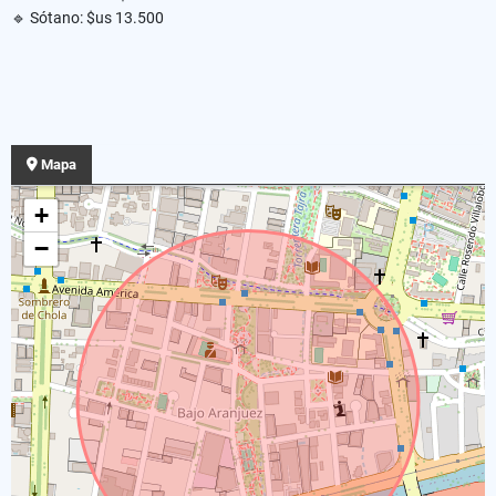
🔹 Sótano: $us 13.500
Mapa
+
−