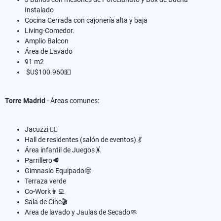
Instalado⁣
Cocina Cerrada con cajonería alta y baja⁣
Living-Comedor.⁣
Amplio Balcon
Área de Lavado ⁣
91 m2⁣
$U$100.960💵⁣
Torre Madrid
- Áreas comunes:⁣
Jacuzzi 🏊‍♂️⁣
Hall de residentes (salón de eventos).💃⁣
Área infantil de Juegos🤸⁣
Parrillero🥩⁣
Gimnasio Equipado🤩⁣
Terraza verde⁣
Co-Work👨‍💻⁣
Sala de Cine🎬⁣
Area de lavado y Jaulas de Secado🧼