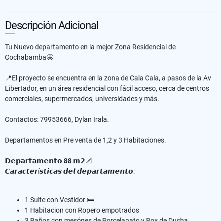
Descripción Adicional
Tu Nuevo departamento en la mejor Zona Residencial de
Cochabamba🤩⁣
📍El proyecto se encuentra en la zona de Cala Cala, a pasos de la Av
Libertador, en un área residencial con fácil acceso, cerca de centros
comerciales, supermercados, universidades y más.⁣
Contactos: 79953666, Dylan Irala.⁣
Departamentos en Pre venta de 1,2 y 3 Habitaciones.⁣
𝗗𝗲𝗽𝗮𝗿𝘁𝗮𝗺𝗲𝗻𝘁𝗼
88
𝗺𝟮📐⁣
𝘾𝙖𝙧𝙖𝙘𝙩𝙚𝙧í𝙨𝙩𝙞𝙘𝙖𝙨 𝙙𝙚𝙡 𝙙𝙚𝙥𝙖𝙧𝙩𝙖𝙢𝙚𝙣𝙩𝙤:⁣
1 Suite con Vestidor 🛏️⁣
1 Habitacion con Ropero empotrados
3 Baños con mesónes de Porcelanato y Box de Ducha