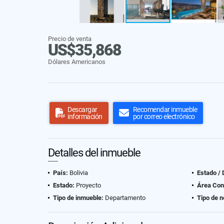
Precio de venta
US$35,868
Dólares Americanos
Descargar
Recomendar inmueble
información
por correo electrónico
Detalles del inmueble
País:
Bolivia
Estado /
Estado:
Proyecto
Área Con
Tipo de inmueble:
Departamento
Tipo de n