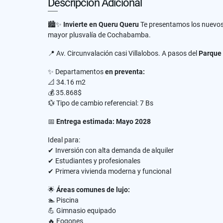
Descripción Adicional
🏙️✨
Invierte en Queru Queru
Te presentamos los nuevo
mayor plusvalía de Cochabamba.
📍 Av. Circunvalación casi Villalobos. A pasos del
Parque 
✨ Departamentos
en preventa:
📐 34.16 m2
💰 35.868$
💱 Tipo de cambio referencial: 7 Bs
📅
Entrega estimada: Mayo 2028
Ideal para:
✔ Inversión con alta demanda de alquiler
✔ Estudiantes y profesionales
✔ Primera vivienda moderna y funcional
🌟
Áreas comunes de lujo:
🏊 Piscina
💪 Gimnasio equipado
🔥 Fogones