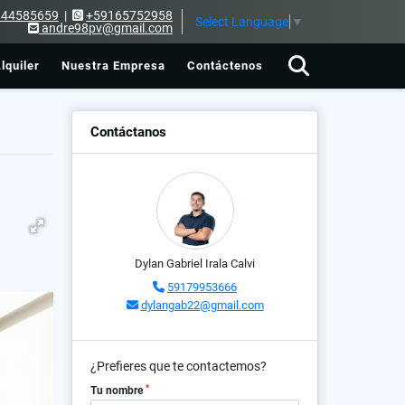
144585659
|
+59165752958
Select Language
▼
andre98pv@gmail.com
lquiler
Nuestra Empresa
Contáctenos
Contáctanos
Dylan Gabriel Irala Calvi
59179953666
dylangab22@gmail.com
¿Prefieres que te contactemos?
*
Tu nombre