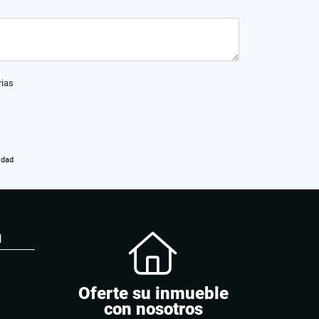
rias
idad
N
Oferte su inmueble
con nosotros