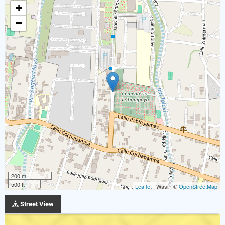
+
−
200 m
500 ft
Leaflet
| Wasi - ©
OpenStreetMap
Street View