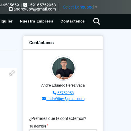
144585659
|
+59165752958
Select Language
▼
andre98pv@gmail.com
lquiler
Nuestra Empresa
Contáctenos
Contáctanos
Andre Eduardo Perez Vaca
65752958
andre98pv@gmail.com
¿Prefieres que te contactemos?
*
Tu nombre