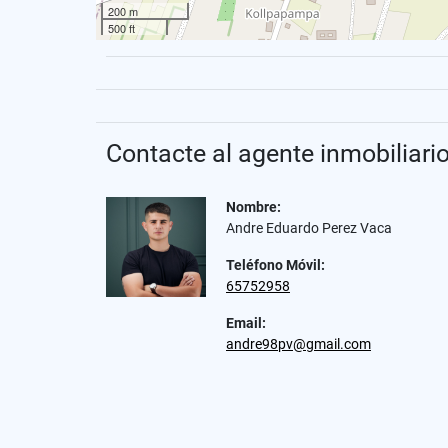
200 m
500 ft
Contacte al agente inmobiliari
Nombre:
Andre Eduardo Perez Vaca
Teléfono Móvil:
65752958
Email:
andre98pv@gmail.com