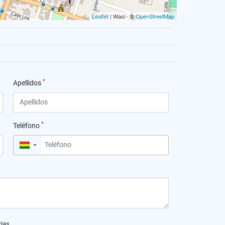
Leaflet
| Wasi - ©
OpenStreetMap
*
Apellidos
*
Teléfono
▼
rias