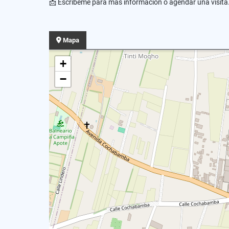
📩 Escríbeme para más información o agendar una visita
Mapa
+
−