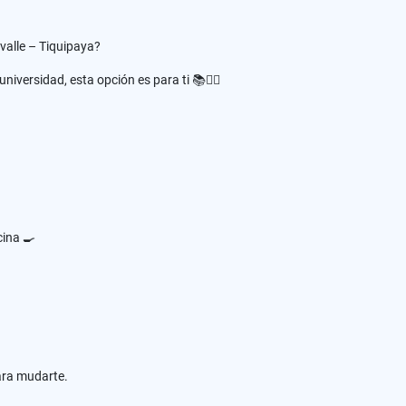
alle – Tiquipaya?
universidad, esta opción es para ti 📚🚶‍♂️
cina 🍳
ara mudarte.