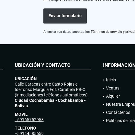
Enviar formulario
Al enviar tus datos aceptas los
Términos de servicio y privac
UBICACIÓN Y CONTACTO
INFORMACIÓ
UBICACIÓN
Inicio
Calle Caracas entre Casto Rojas e
Ventas
Idelfonso Murguia Edf. Carabela PB-C.
(inmediaciones teléfonos automáticos)
Alquiler
Ciudad Cochabamba - Cochabamba -
Nuestra Empre
Bolivia
Contáctenos
MÓVIL
+59165752958
Políticas de pr
TELÉFONO
+59144585659