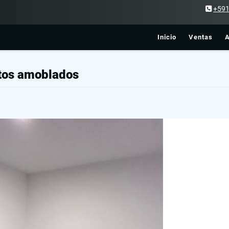
+59
Inicio
Ventas
A
tos amoblados