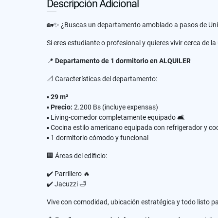
Descripción Adicional
🏡✨ ¿Buscas un departamento amoblado a pasos de Univ
Si eres estudiante o profesional y quieres vivir cerca de la 
📍
Departamento de 1 dormitorio en ALQUILER
📐 Características del departamento:
▪️
29 m²
▪️
Precio:
2.200 Bs (incluye expensas)
▪️ Living-comedor completamente equipado 🛋️
▪️ Cocina estilo americano equipada con refrigerador y co
▪️ 1 dormitorio cómodo y funcional
🏢 Áreas del edificio:
✔️ Parrillero 🔥
✔️ Jacuzzi 🛁
Vive con comodidad, ubicación estratégica y todo listo p