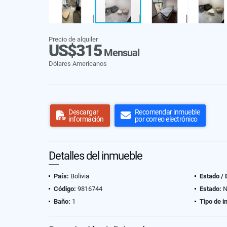
Precio de alquiler
US$315
Mensual
Dólares Americanos
Descargar
Recomendar inmueble
información
por correo electrónico
Detalles del inmueble
País:
Bolivia
Estado /
Código:
9816744
Estado:
N
Baño:
1
Tipo de i