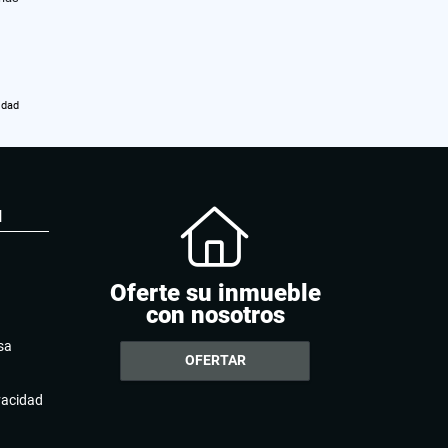
idad
N
Oferte su inmueble
con nosotros
sa
OFERTAR
ivacidad